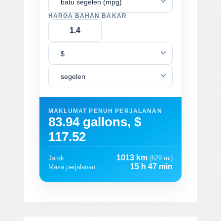
batu segelen (mpg)
HARGA BAHAN BAKAR
$
segelen
MAKLUMAT PENUH PERJALANAN
83.94 gallons, $
117.52
1013 km
Jarak
(629 mi)
15 h 47 min
Masa perjalanan