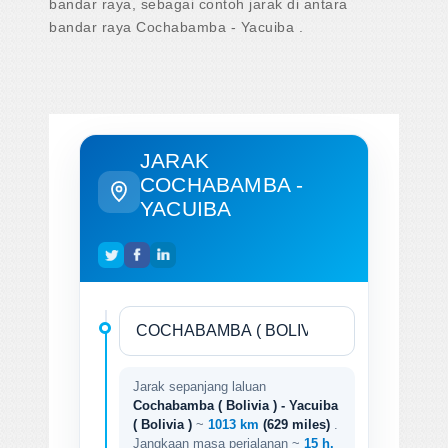
bandar raya, sebagai contoh jarak di antara
bandar raya Cochabamba - Yacuiba .
JARAK
COCHABAMBA -
YACUIBA
Jarak sepanjang laluan
Cochabamba ( Bolivia ) - Yacuiba
( Bolivia )
~
1013 km
(629 miles)
.
Jangkaan masa perjalanan ~
15 h.