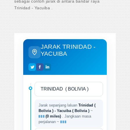
sebagai contoh jarak di antara bandar raya
Trinidad - Yacuiba .
JARAK TRINIDAD -
YACUIBA
Jarak sepanjang laluan
Trinidad (
Bolivia ) - Yacuiba ( Bolivia )
~
(0 miles)
. Jangkaan masa
perjalanan ~