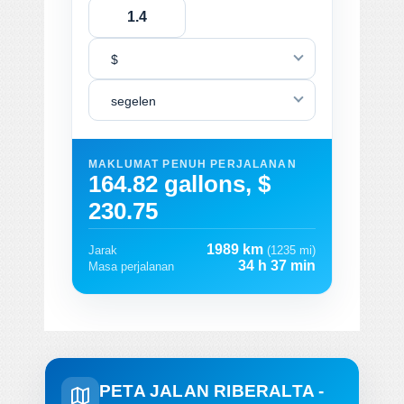
$
segelen
MAKLUMAT PENUH PERJALANAN
164.82 gallons, $
230.75
1989 km
Jarak
(1235 mi)
34 h 37 min
Masa perjalanan
PETA JALAN RIBERALTA -