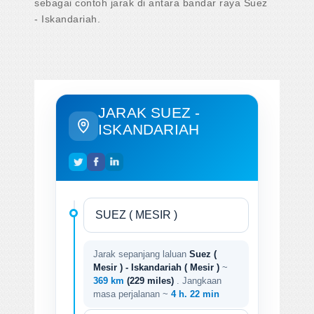
sebagai contoh jarak di antara bandar raya Suez
- Iskandariah.
JARAK SUEZ -
ISKANDARIAH
Jarak sepanjang laluan
Suez (
Mesir ) - Iskandariah ( Mesir )
~
369 km
(229 miles)
. Jangkaan
masa perjalanan ~
4 h. 22 min