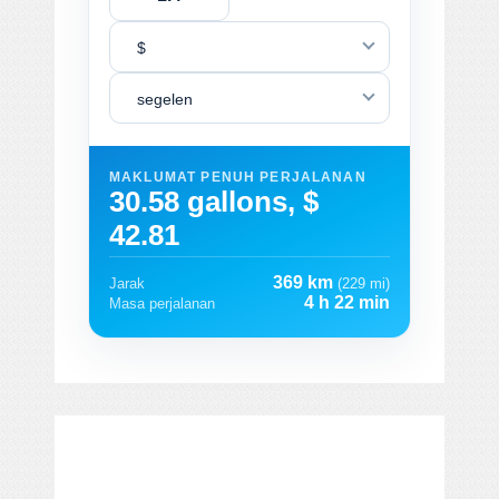
$
segelen
MAKLUMAT PENUH PERJALANAN
30.58 gallons, $
42.81
369 km
Jarak
(229 mi)
4 h 22 min
Masa perjalanan