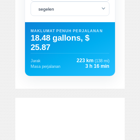
segelen
MAKLUMAT PENUH PERJALANAN
18.48 gallons, $
25.87
223 km
Jarak
(138 mi)
3 h 16 min
Masa perjalanan