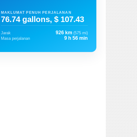
MAKLUMAT PENUH PERJALANAN
76.74 gallons, $ 107.43
926 km
Jarak
(575 mi)
9 h 56 min
Masa perjalanan