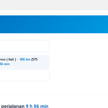
rmo ( Itali )
~
926 km
(575
 56 min
 perjalanan
9 h 56 min