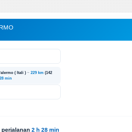
ERMO
Palermo ( Itali )
~
229 km
(142
 28 min
 perjalanan
2 h 28 min