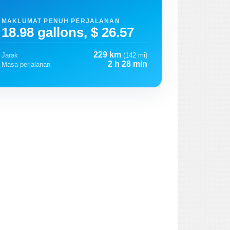
MAKLUMAT PENUH PERJALANAN
18.98 gallons, $ 26.57
229 km
Jarak
(142 mi)
2 h 28 min
Masa perjalanan