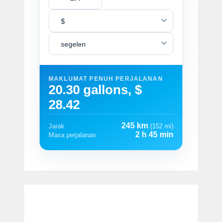
$
segelen
MAKLUMAT PENUH PERJALANAN
20.30 gallons, $
28.42
245 km
Jarak
(152 mi)
2 h 45 min
Masa perjalanan