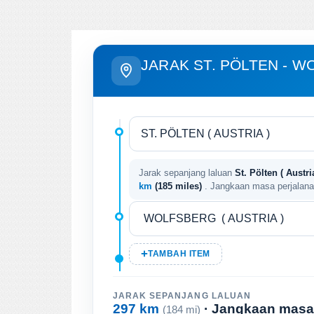
JARAK ST. PÖLTEN - 
Jarak sepanjang laluan
St. Pölten ( Austri
km
(185 miles)
. Jangkaan masa perjalan
TAMBAH ITEM
JARAK SEPANJANG LALUAN
297 km
· Jangkaan masa
(184 mi)