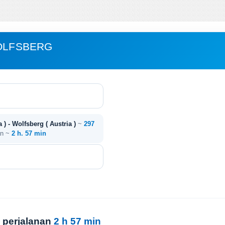
WOLFSBERG
a ) - Wolfsberg ( Austria )
~
297
an ~
2 h. 57 min
 perjalanan
2 h 57 min