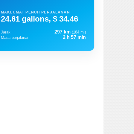
MAKLUMAT PENUH PERJALANAN
24.61 gallons, $ 34.46
297 km
Jarak
(184 mi)
2 h 57 min
Masa perjalanan