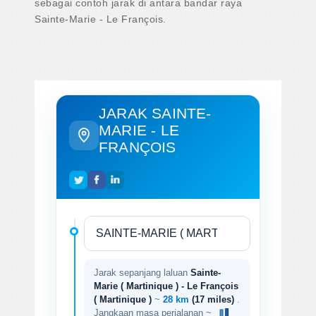
sebagai contoh jarak di antara bandar raya
Sainte-Marie - Le François.
JARAK SAINTE-
MARIE - LE
FRANÇOIS
Jarak sepanjang laluan
Sainte-
Marie ( Martinique ) - Le François
( Martinique )
~
28 km
(17 miles)
.
Jangkaan masa perjalanan ~