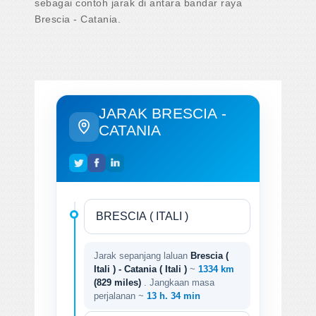
sebagai contoh jarak di antara bandar raya
Brescia - Catania.
JARAK BRESCIA -
CATANIA
Jarak sepanjang laluan
Brescia (
Itali ) - Catania ( Itali )
~
1334 km
(829 miles)
. Jangkaan masa
perjalanan ~
13 h. 34 min