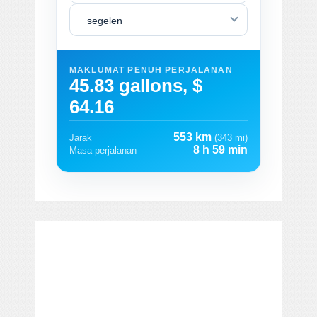
segelen
MAKLUMAT PENUH PERJALANAN
45.83 gallons, $
64.16
553 km
Jarak
(343 mi)
8 h 59 min
Masa perjalanan