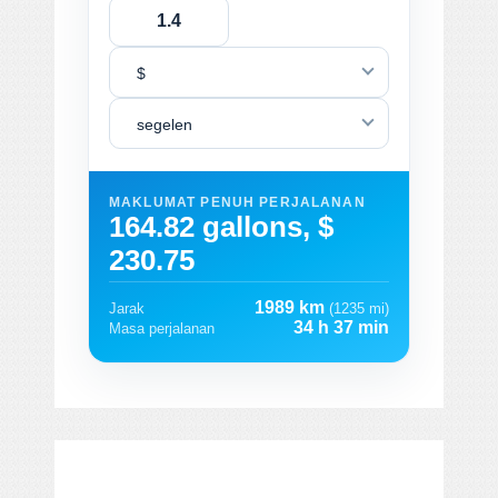
$
segelen
MAKLUMAT PENUH PERJALANAN
164.82 gallons, $
230.75
1989 km
Jarak
(1235 mi)
34 h 37 min
Masa perjalanan