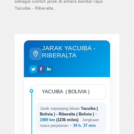
sebagai contoh jarak di antara bandar raya
Yacuiba - Riberalta .
JARAK YACUIBA -
RIBERALTA
Jarak sepanjang laluan
Yacuiba (
Bolivia ) - Riberalta ( Bolivia )
~
1989 km
(1236 miles)
. Jangkaan
masa perjalanan ~
34 h. 37 min