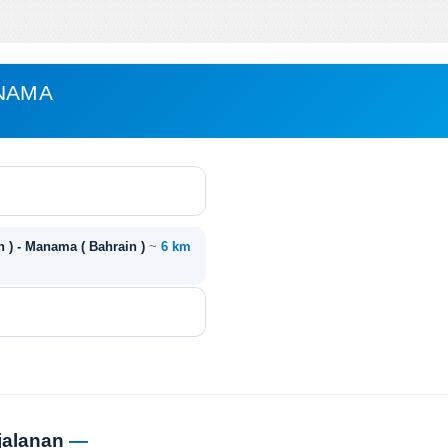
ANAMA
n ) - Manama ( Bahrain )
~
6 km
jalanan
—