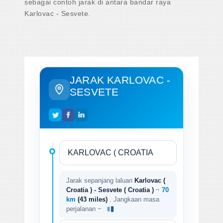
sebagai contoh jarak di antara bandar raya
Karlovac - Sesvete.
JARAK KARLOVAC -
SESVETE
Jarak sepanjang laluan
Karlovac (
Croatia ) - Sesvete ( Croatia )
~
70
km
(43 miles)
. Jangkaan masa
perjalanan ~