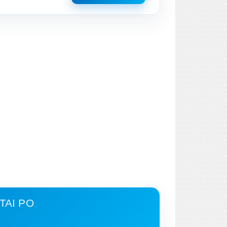
TAI PO