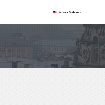
Bahasa Melayu