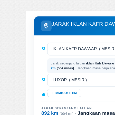
JARAK IKLAN KAFR DA
Jarak sepanjang laluan
iklan Kafr Dawwar (
km
(554 miles)
. Jangkaan masa perjalan
TAMBAH ITEM
JARAK SEPANJANG LALUAN
892 km
· Jangkaan masa
(554 mi)