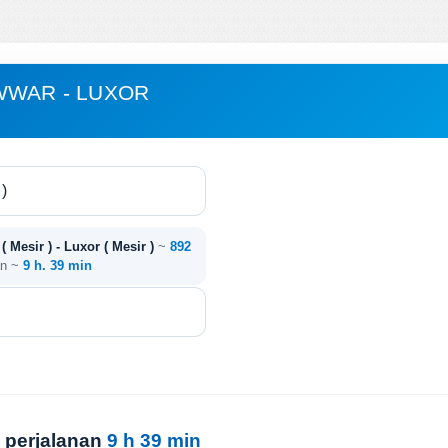
WWAR - LUXOR
 Mesir ) - Luxor ( Mesir )
~
892
an ~
9 h. 39 min
 perjalanan
9 h 39 min