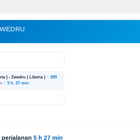
 ZWEDRU
ia ) - Zwedru ( Liberia )
~
289
an ~
5 h. 27 min
 perjalanan
5 h 27 min