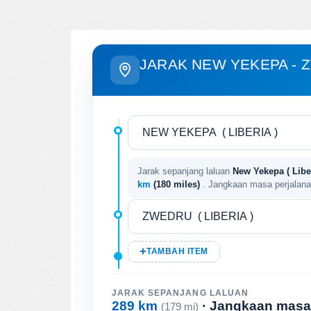
JARAK NEW YEKEPA -
Jarak sepanjang laluan
New Yekepa ( Liber
km
(180 miles)
. Jangkaan masa perjalan
TAMBAH ITEM
JARAK SEPANJANG LALUAN
289 km
· Jangkaan masa
(179 mi)