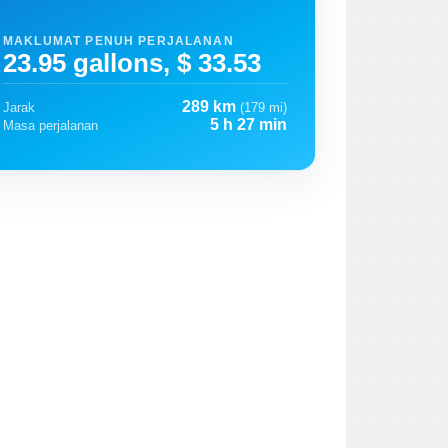
MAKLUMAT PENUH PERJALANAN
23.95 gallons, $ 33.53
289 km
Jarak
(179 mi)
5 h 27 min
Masa perjalanan