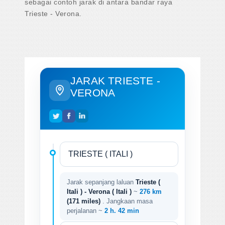
sebagai contoh jarak di antara bandar raya
Trieste - Verona.
JARAK TRIESTE -
VERONA
Jarak sepanjang laluan
Trieste (
Itali ) - Verona ( Itali )
~
276 km
(171 miles)
. Jangkaan masa
perjalanan ~
2 h. 42 min