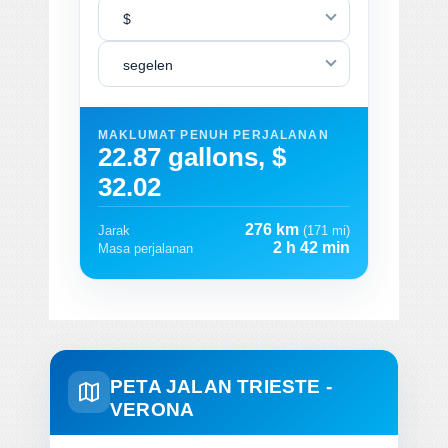
$
segelen
MAKLUMAT PENUH PERJALANAN
22.87 gallons, $
32.02
276 km
Jarak
(171 mi)
2 h 42 min
Masa perjalanan
PETA JALAN TRIESTE -
VERONA