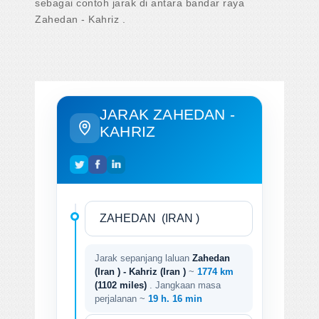
sebagai contoh jarak di antara bandar raya
Zahedan - Kahriz .
JARAK ZAHEDAN -
KAHRIZ
Jarak sepanjang laluan
Zahedan
(Iran ) - Kahriz (Iran )
~
1774 km
(1102 miles)
. Jangkaan masa
perjalanan ~
19 h. 16 min