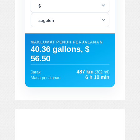
$
segelen
MAKLUMAT PENUH PERJALANAN
40.36 gallons, $
56.50
487 km
Jarak
(302 mi)
6 h 10 min
Masa perjalanan