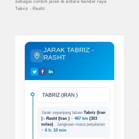
sebagai contoh jarak di antara bandar raya
Tabriz - Rasht .
JARAK TABRIZ -
RASHT
Jarak sepanjang laluan
Tabriz (Iran
) - Rasht (Iran )
~
487 km
(303
miles)
. Jangkaan masa perjalanan
~
6 h. 10 min