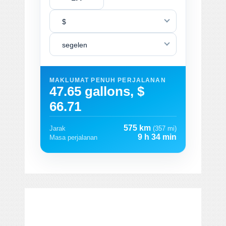
$
segelen
MAKLUMAT PENUH PERJALANAN
47.65 gallons, $
66.71
575 km
Jarak
(357 mi)
9 h 34 min
Masa perjalanan