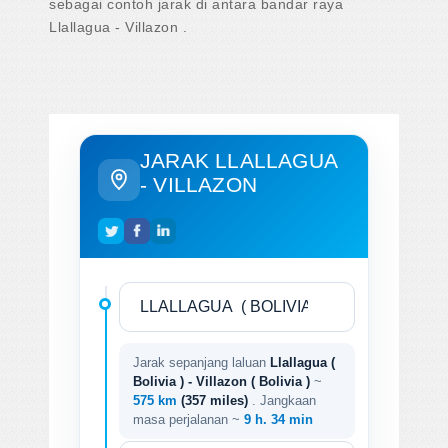
sebagai contoh jarak di antara bandar raya
Llallagua - Villazon .
JARAK LLALLAGUA
- VILLAZON
Jarak sepanjang laluan
Llallagua (
Bolivia ) - Villazon ( Bolivia )
~
575 km
(357 miles)
. Jangkaan
masa perjalanan ~
9 h. 34 min