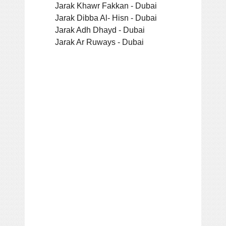
Jarak Khawr Fakkan - Dubai
Jarak Dibba Al- Hisn - Dubai
Jarak Adh Dhayd - Dubai
Jarak Ar Ruways - Dubai