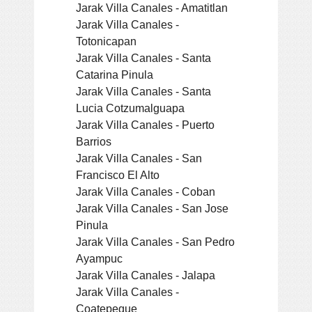
Jarak Villa Canales - Amatitlan
Jarak Villa Canales -
Totonicapan
Jarak Villa Canales - Santa
Catarina Pinula
Jarak Villa Canales - Santa
Lucia Cotzumalguapa
Jarak Villa Canales - Puerto
Barrios
Jarak Villa Canales - San
Francisco El Alto
Jarak Villa Canales - Coban
Jarak Villa Canales - San Jose
Pinula
Jarak Villa Canales - San Pedro
Ayampuc
Jarak Villa Canales - Jalapa
Jarak Villa Canales -
Coatepeque