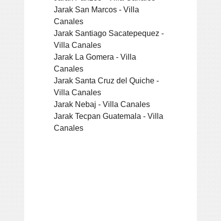
Jarak San Marcos - Villa
Canales
Jarak Santiago Sacatepequez -
Villa Canales
Jarak La Gomera - Villa
Canales
Jarak Santa Cruz del Quiche -
Villa Canales
Jarak Nebaj - Villa Canales
Jarak Tecpan Guatemala - Villa
Canales