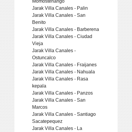
Momostenango
Jarak Villa Canales - Palin
Jarak Villa Canales - San
Benito
Jarak Villa Canales - Barberena
Jarak Villa Canales - Ciudad
Vieja
Jarak Villa Canales -
Ostuncalco
Jarak Villa Canales - Fraijanes
Jarak Villa Canales - Nahuala
Jarak Villa Canales - Rasa
kepala
Jarak Villa Canales - Panzos
Jarak Villa Canales - San
Marcos
Jarak Villa Canales - Santiago
Sacatepequez
Jarak Villa Canales - La