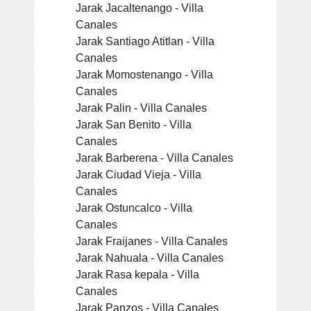
Jarak Jacaltenango - Villa
Canales
Jarak Santiago Atitlan - Villa
Canales
Jarak Momostenango - Villa
Canales
Jarak Palin - Villa Canales
Jarak San Benito - Villa
Canales
Jarak Barberena - Villa Canales
Jarak Ciudad Vieja - Villa
Canales
Jarak Ostuncalco - Villa
Canales
Jarak Fraijanes - Villa Canales
Jarak Nahuala - Villa Canales
Jarak Rasa kepala - Villa
Canales
Jarak Panzos - Villa Canales